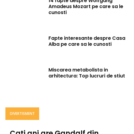
14 fapte despre Wolfgang
Amadeus Mozart pe care sa le
cunosti
Fapte interesante despre Casa
Alba pe care sa le cunosti
Miscarea metabolista in
arhitectura: Top lucruri de stiut
DIVERTISMENT
Cati ani are Gandalf din