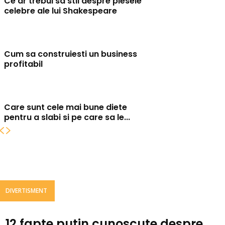
Ce ar trebui sa stii despre piesele
celebre ale lui Shakespeare
Cum sa construiesti un business
profitabil
Care sunt cele mai bune diete
pentru a slabi si pe care sa le...
DIVERTISMENT
12 fapte putin cunoscute despre