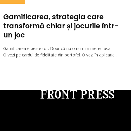
Gamificarea, strategia care
transformă chiar și jocurile într-
un joc
Gamificarea e peste tot. Doar că nu o numim mereu așa.
O vezi pe cardul de fidelitate din portofel. O vezi în aplicația...
Pe frontpress.ro gasesti tot ce te intereseaza: stir
divertisment, politica, lifestyle, sanatate, cultura,
vedete. Fii la curent cu cele mai noi informatii zi 
zi.