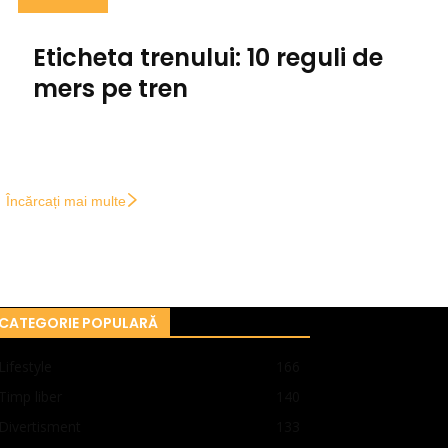
Eticheta trenului: 10 reguli de
mers pe tren
Încărcați mai multe
CATEGORIE POPULARĂ
Lifestyle
166
Timp liber
140
Divertisment
133