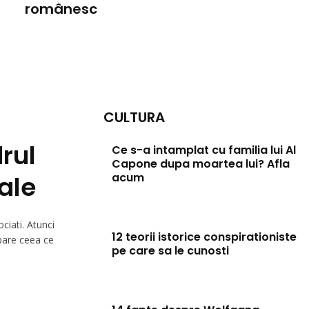
românesc
CULTURA
rul
Ce s-a intamplat cu familia lui Al
Capone dupa moartea lui? Afla
gale
acum
ociati. Atunci
12 teorii istorice conspirationiste
apare ceea ce
pe care sa le cunosti