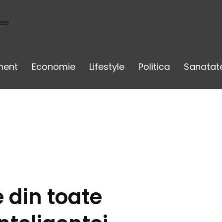
ess
ment
Economie
Lifestyle
Politica
Sanatat
e din toate