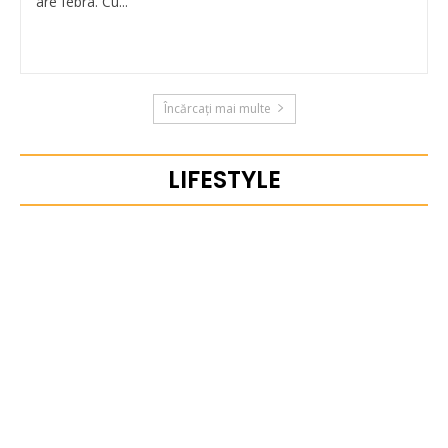
are febra. Cu...
Încărcați mai multe
LIFESTYLE