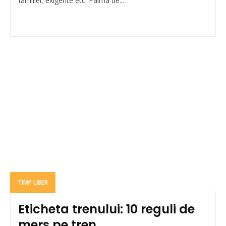
familiei, exigente etc. Palma de...
TIMP LIBER
Eticheta trenului: 10 reguli de
mers pe tren