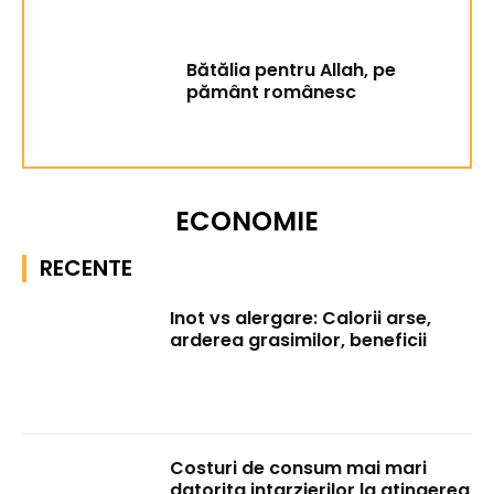
Bătălia pentru Allah, pe
pământ românesc
ECONOMIE
RECENTE
Inot vs alergare: Calorii arse,
arderea grasimilor, beneficii
Costuri de consum mai mari
datorita intarzierilor la atingerea