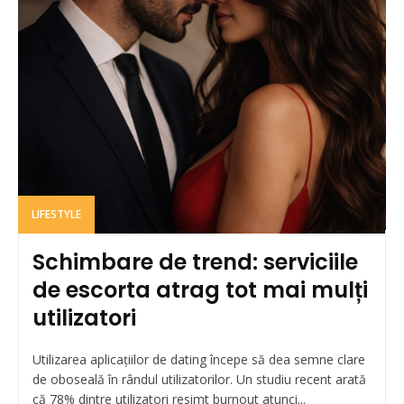
LIFESTYLE
Schimbare de trend: serviciile
de escorta atrag tot mai mulți
utilizatori
Utilizarea aplicațiilor de dating începe să dea semne clare
de oboseală în rândul utilizatorilor. Un studiu recent arată
că 78% dintre utilizatori resimt burnout atunci...