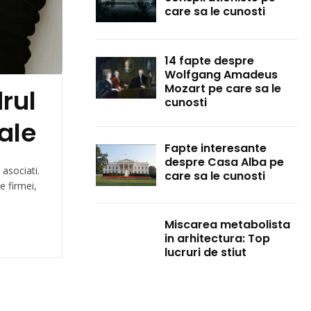
care sa le cunosti
14 fapte despre
Wolfgang Amadeus
Mozart pe care sa le
rul
cunosti
gale
Fapte interesante
despre Casa Alba pe
 asociati.
care sa le cunosti
e firmei,
Miscarea metabolista
in arhitectura: Top
lucruri de stiut