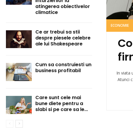
intarzierilor la
atingerea obiectivelor
climatice
ECONOMIE
Ce ar trebui sa stii
despre piesele celebre
Co
ale lui Shakespeare
fir
Cum sa construiesti un
business profitabil
In viata 
Atunci c
Care sunt cele mai
bune diete pentru a
slabi si pe care sa le...