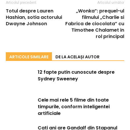
Articolul precedent
Articolul următor
Totul despre Lauren
„Wonka”: prequel-ul
Hashian, sotia actorului
filmului „Charlie si
Dwayne Johnson
Fabrica de ciocolata” cu
Timothee Chalamet in
rol principal
ARTICOLE SIMILARE
DE LA ACELAȘI AUTOR
12 fapte putin cunoscute despre
Sydney Sweeney
Cele mai rele 5 filme din toate
timpurile, conform inteligentei
artificiale
Cati ani are Gandalf din Stapanul