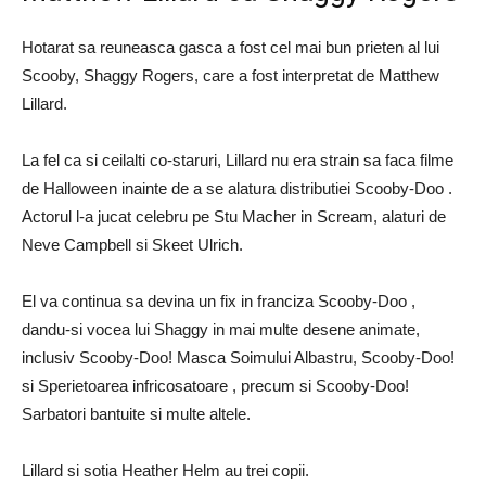
Hotarat sa reuneasca gasca a fost cel mai bun prieten al lui
Scooby, Shaggy Rogers, care a fost interpretat de Matthew
Lillard.
La fel ca si ceilalti co-staruri, Lillard nu era strain sa faca filme
de Halloween inainte de a se alatura distributiei Scooby-Doo .
Actorul l-a jucat celebru pe Stu Macher in Scream, alaturi de
Neve Campbell si Skeet Ulrich.
El va continua sa devina un fix in franciza Scooby-Doo ,
dandu-si vocea lui Shaggy in mai multe desene animate,
inclusiv Scooby-Doo! Masca Soimului Albastru, Scooby-Doo!
si Sperietoarea infricosatoare , precum si Scooby-Doo!
Sarbatori bantuite si multe altele.
Lillard si sotia Heather Helm au trei copii.