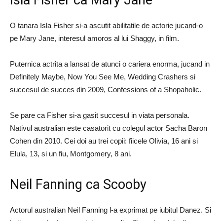
Isla Fisher ca Mary Jane
O tanara Isla Fisher si-a ascutit abilitatile de actorie jucand-o
pe Mary Jane, interesul amoros al lui Shaggy, in film.
Puternica actrita a lansat de atunci o cariera enorma, jucand in
Definitely Maybe, Now You See Me, Wedding Crashers si
succesul de succes din 2009, Confessions of a Shopaholic.
Se pare ca Fisher si-a gasit succesul in viata personala.
Nativul australian este casatorit cu colegul actor Sacha Baron
Cohen din 2010. Cei doi au trei copii: fiicele Olivia, 16 ani si
Elula, 13, si un fiu, Montgomery, 8 ani.
Neil Fanning ca Scooby
Actorul australian Neil Fanning l-a exprimat pe iubitul Danez. Si