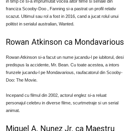
in timp ce si-a imprumutat vocea altor filme si seriale din
franciza Scooby-Doo , Fanning si-a pastrat un profil relativ
scazut. Ultimul sau rol a fost in 2016, cand a jucat rolul unui
politist in serialul australian, Wanted.
Rowan Atkinson ca Mondavarious
Rowan Atkinson si-a facut un nume jucandu-l pe iubitorul, desi
predispus la accidente, Mr. Bean. Cu toate acestea, a intors
frunzele jucandu-l pe Mondavarious, raufacatorul din Scooby-
Doo: The Movie.
Incepand cu filmul din 2002, actorul englez si-a reluat
personajul celebru in diverse filme, scurtmetraje si un serial
animat.
Miguel A. Nunez Jr. ca Maestru