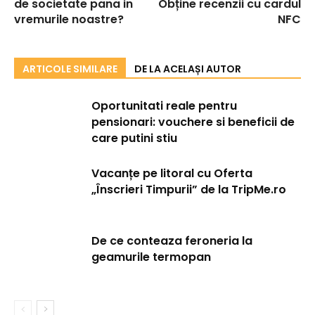
de societate pana in
Obține recenzii cu cardul
vremurile noastre?
NFC
ARTICOLE SIMILARE
DE LA ACELAȘI AUTOR
Oportunitati reale pentru
pensionari: vouchere si beneficii de
care putini stiu
Vacanțe pe litoral cu Oferta
„Înscrieri Timpurii” de la TripMe.ro
De ce conteaza feroneria la
geamurile termopan