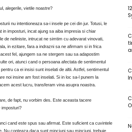
1
 alegerile, vietile noastre?
S
ii nu intentioneaza sa-i insele pe cei din jur. Totusi, le
t in imposturi, incat ajung sa aiba impresia si chiar
C
le de neliniste, intrucat ne simtim cu adevarat vinovati,
t
oiala, in ezitare, fara a indrazni sa ne afirmam si in frica
a
 In acest fel, ajungem sa ne stergem sau sa adapostim
lte ori, atunci cand o persoana afectata de sentimentul
 pentru ca ei insisi sunt inselati de altii. Astfel, sentimentul
C
I
re noi insine am fost inselati. Si in loc sa-l punem la
a facem acest lucru, transferam vina asupra noastra.
C
e, de fapt, nu vorbim des. Este aceasta tacere
O
e imposturi?
nci cand este spus sau afirmat. Este suficient ca cuvintele
N
ste. Nu conteaza daca sunt minciuni sau minciuni, trebuie