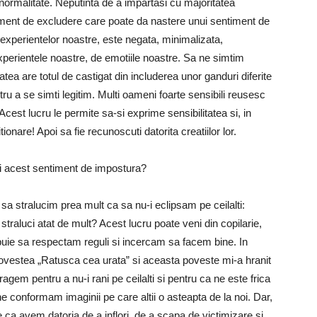
n normalitate. Neputinta de a impartasi cu majoritatea
timent de excludere care poate da nastere unui sentiment de
 experientelor noastre, este negata, minimalizata,
xperientele noastre, de emotiile noastre. Sa ne simtim
ea are totul de castigat din includerea unor ganduri diferite
ru a se simti legitim. Multi oameni foarte sensibili reusesc
 Acest lucru le permite sa-si exprime sensibilitatea si, in
tionare! Apoi sa fie recunoscuti datorita creatiilor lor.
eni acest sentiment de impostura?
sa stralucim prea mult ca sa nu-i eclipsam pe ceilalti:
traluci atat de mult? Acest lucru poate veni din copilarie,
ebuie sa respectam reguli si incercam sa facem bine. In
 povestea „Ratusca cea urata” si aceasta poveste mi-a hranit
retragem pentru a nu-i rani pe ceilalti si pentru ca ne este frica
e conformam imaginii pe care altii o asteapta de la noi. Dar,
ca avem datoria de a inflori, de a scapa de victimizare si