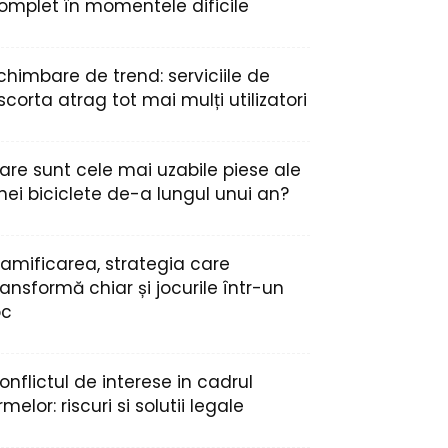
omplet în momentele dificile
chimbare de trend: serviciile de
scorta atrag tot mai mulți utilizatori
are sunt cele mai uzabile piese ale
nei biciclete de-a lungul unui an?
amificarea, strategia care
ransformă chiar și jocurile într-un
oc
onflictul de interese in cadrul
irmelor: riscuri si solutii legale