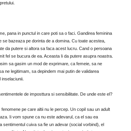
pretului.
me, pana in punctul in care poti sa o faci. Gandirea feminina
care se bazeaza pe dorinta de a domina. Cu toate acestea,
e da putere si altora sa faca acest lucru. Cand o persoana
it fel se bucura de ea. Aceasta Ii da putere asupra noastra.
usim sa gasim un mod de exprimare, ca femeie, sa ne
sa ne legitimam, sa depindem mai putin de validarea
 inselaciunii.
sentimentele de imposttura si sensibilitate. De unde este el?
fenomene pe care altii nu le percep. Un copil sau un adult
jeaza. Ii vom spune ca nu este adevarul, ca el sau ea
sentimentul cuiva sa fie un adevar (social vorbind), el