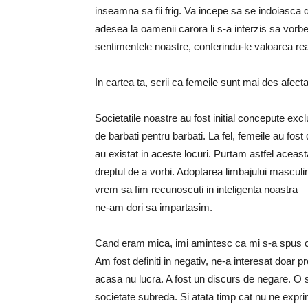
inseamna sa fii frig. Va incepe sa se indoiasca 
adesea la oamenii carora li s-a interzis sa vorb
sentimentele noastre, conferindu-le valoarea reali
In cartea ta, scrii ca femeile sunt mai des afect
Societatile noastre au fost initial concepute exc
de barbati pentru barbati. La fel, femeile au fos
au existat in aceste locuri. Purtam astfel aceast
dreptul de a vorbi. Adoptarea limbajului masculi
vrem sa fim recunoscuti in inteligenta noastra 
ne-am dori sa impartasim.
Cand eram mica, imi amintesc ca mi s-a spus ca 
Am fost definiti in negativ, ne-a interesat doar pr
acasa nu lucra. A fost un discurs de negare. O s
societate subreda. Si atata timp cat nu ne expri