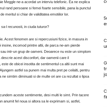
c
ie Meggle ne-a acordat un interviu telefonic. Ea ne explica
ul rand persoane si femei foarte sensibile, pana la punctul
 de meritul si chiar de validitatea emotiilor lor.
S
e
sa-l recunosti, in ciuda tuturor?
tie. Acest fenomen are si repercusiuni fizice, in masura in
C
insine, incomod printre altii, de parca ne-am pierde
u
e sau intr-un grup de oameni. Deoarece nu este un simptom
 descrie acest disconfort, dar oamenii care il
G
este de obicei insotita de sentimentul ca altii sunt mai
t
. Ajungem astfel sa punem mai multa pret pe ceilalti, pentru
j
ne simtim diminuati si de multe ori are ca rezultat o lipsa
C
cundem aceste sentimente, desi multi le simt. Prin tacere
f
un anumit fel noua si altora sa le exprimam si, astfel,