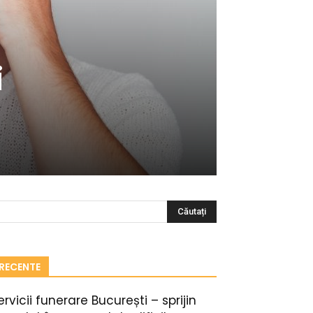
i
RECENTE
ervicii funerare București – sprijin