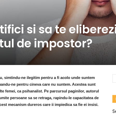
fici si sa te eliberez
tul de impostor?
u, simtindu-ne ilegitim pentru a fi acolo unde suntem
i luandu-ne pentru cineva care nu suntem. Acestea sunt
te femei, ca psihanalist. Pe parcursul paginilor, autorul
umite persoane sa se retraga, rapindu-le capacitatea de
acest mecanism dureros care ii impiedica sa fie ei insisi.
S