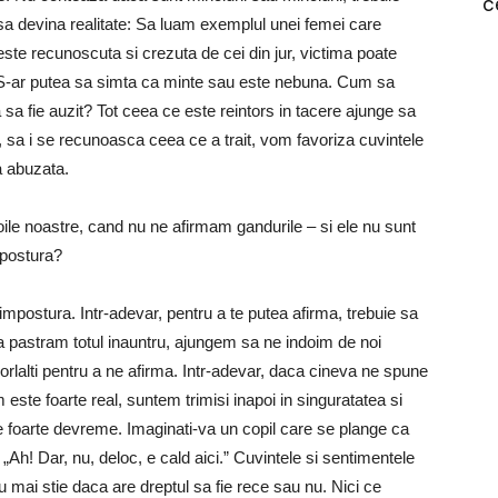
c
 sa devina realitate: Sa luam exemplul unei femei care
este recunoscuta si crezuta de cei din jur, victima poate
 S-ar putea sa simta ca minte sau este nebuna. Cum sa
 sa fie auzit? Tot ceea ce este reintors in tacere ajunge sa
sa i se recunoasca ceea ce a trait, vom favoriza cuvintele
a abuzata.
ile noastre, cand nu ne afirmam gandurile – si ele nu sunt
mpostura?
impostura. Intr-adevar, pentru a te putea afirma, trebuie sa
ca pastram totul inauntru, ajungem sa ne indoim de noi
rlalti pentru a ne afirma. Intr-adevar, daca cineva ne spune
este foarte real, suntem trimisi inapoi in singuratatea si
 foarte devreme. Imaginati-va un copil care se plange ca
 „Ah! Dar, nu, deloc, e cald aici.” Cuvintele si sentimentele
nu mai stie daca are dreptul sa fie rece sau nu. Nici ce