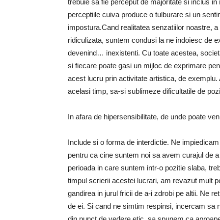
trebuie sa fie perceput de majoritate si inclus i
perceptiile cuiva produce o tulburare si un sen
impostura.Cand realitatea senzatiilor noastre, a
ridiculizata, suntem condusi la ne indoiesc de e
devenind… inexistenti. Cu toate acestea, societat
si fiecare poate gasi un mijloc de exprimare pent
acest lucru prin activitate artistica, de exemplu.
acelasi timp, sa-si sublimeze dificultatile de pozi
In afara de hipersensibilitate, de unde poate v
Include si o forma de interdictie. Ne impiedicam 
pentru ca cine suntem noi sa avem curajul de a s
perioada in care suntem intr-o pozitie slaba, tr
timpul scrierii acestei lucrari, am revazut mult
gandirea in jurul fricii de a-i zdrobi pe altii. Ne 
de ei. Si cand ne simtim respinsi, incercam sa n
din punct de vedere etic, sa spunem ca aproape 