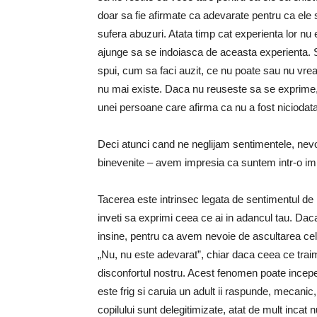
doar sa fie afirmate ca adevarate pentru ca ele
sufera abuzuri. Atata timp cat experienta lor nu 
ajunge sa se indoiasca de aceasta experienta.
spui, cum sa faci auzit, ce nu poate sau nu vrea
nu mai existe. Daca nu reuseste sa se exprime, 
unei persoane care afirma ca nu a fost niciodat
Deci atunci cand ne neglijam sentimentele, nevo
binevenite – avem impresia ca suntem intr-o i
Tacerea este intrinsec legata de sentimentul de 
inveti sa exprimi ceea ce ai in adancul tau. Da
insine, pentru ca avem nevoie de ascultarea celo
„Nu, nu este adevarat”, chiar daca ceea ce traim 
disconfortul nostru. Acest fenomen poate incepe
este frig si caruia un adult ii raspunde, mecanic,
copilului sunt delegitimizate, atat de mult incat 