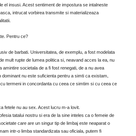
de el insusi. Acest sentiment de impostura se intalneste
easca, intrucat vorbirea transmite si materializeaza
tatii.
ate. Pentru ce?
lusiv de barbati. Universitatea, de exemplu, a fost modelata
t de mult rupte de lumea politica si, neavand acces la ea, nu
a amintire societala de a fi fost renegati, de a nu avea
n dominant nu este suficienta pentru a simti ca existam,
– cu termeni in concordanta cu ceea ce simtim si cu ceea ce
fetele nu au sex. Acest lucru m-a lovit.
ofesia tatalui nostru si era de la sine inteles ca o femeie de
ocietate care are un singur tip de limbaj este neaparat o
mam intr-o limba standardizata sau oficiala, putem fi