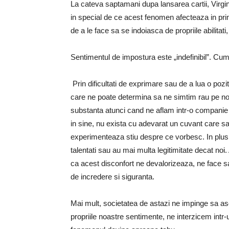
La cateva saptamani dupa lansarea cartii, Virgin
in special de ce acest fenomen afecteaza in prim
de a le face sa se indoiasca de propriile abilitati,
Sentimentul de impostura este „indefinibil”. Cum 
Prin dificultati de exprimare sau de a lua o pozi
care ne poate determina sa ne simtim rau pe noi 
substanta atunci cand ne aflam intr-o compani
in sine, nu exista cu adevarat un cuvant care sa
experimenteaza stiu despre ce vorbesc. In plus, 
talentati sau au mai multa legitimitate decat noi
ca acest disconfort ne devalorizeaza, ne face sa 
de incredere si siguranta.
Mai mult, societatea de astazi ne impinge sa as
propriile noastre sentimente, ne interzicem intr-