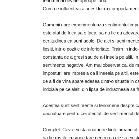
fenomenul devine aproape tabu.
Cum ne influenteaza acest lucru comportamentul,
Oamenii care experimenteaza sentimentul impostur
este atat de frica sa o faca, sa nu fie cu adevara
certitudinea ca sunt acolo! De aici si sentimente
lipsiti, intr-o pozitie de inferioritate. Traim in ind
constanta de a gresi sau de a-i insela pe altii.
sentimente negative. Am mai observat ca, de mu
imposturii are impresia ca ii inseala pe altii, este
de a fi de vina apare adesea dintr-o situatie in ca
indoiala pe celalalt, din lipsa de indrazneala s
Acestea sunt sentimente si fenomene despre car
daunatoare pentru cei afectati de sentimentul d
Complet. Ceva exista doar intre fiinte umane atu
sa fie rostite cu voce tare pentru ca ele sa exi