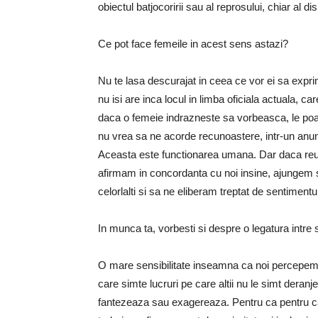
obiectul batjocoririi sau al reprosului, chiar al dis
Ce pot face femeile in acest sens astazi?
Nu te lasa descurajat in ceea ce vor ei sa expri
nu isi are inca locul in limba oficiala actuala, 
daca o femeie indrazneste sa vorbeasca, le poat
nu vrea sa ne acorde recunoastere, intr-un anum
Aceasta este functionarea umana. Dar daca re
afirmam in concordanta cu noi insine, ajungem 
celorlalti si sa ne eliberam treptat de sentimentul
In munca ta, vorbesti si despre o legatura intre 
O mare sensibilitate inseamna ca noi percepem 
care simte lucruri pe care altii nu le simt deran
fantezeaza sau exagereaza. Pentru ca pentru ca 