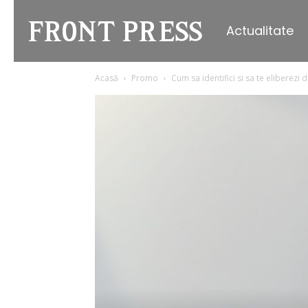
Actualitate
Front
Acasă
Promo
Cum sa identifici si sa te eliberezi
Press