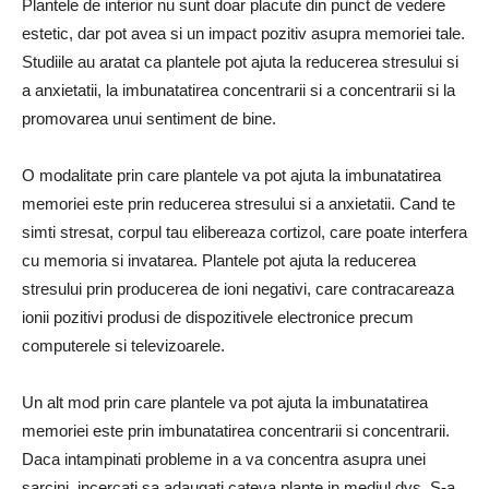
Plantele de interior nu sunt doar placute din punct de vedere
estetic, dar pot avea si un impact pozitiv asupra memoriei tale.
Studiile au aratat ca plantele pot ajuta la reducerea stresului si
a anxietatii, la imbunatatirea concentrarii si a concentrarii si la
promovarea unui sentiment de bine.
O modalitate prin care plantele va pot ajuta la imbunatatirea
memoriei este prin reducerea stresului si a anxietatii. Cand te
simti stresat, corpul tau elibereaza cortizol, care poate interfera
cu memoria si invatarea. Plantele pot ajuta la reducerea
stresului prin producerea de ioni negativi, care contracareaza
ionii pozitivi produsi de dispozitivele electronice precum
computerele si televizoarele.
Un alt mod prin care plantele va pot ajuta la imbunatatirea
memoriei este prin imbunatatirea concentrarii si concentrarii.
Daca intampinati probleme in a va concentra asupra unei
sarcini, incercati sa adaugati cateva plante in mediul dvs. S-a