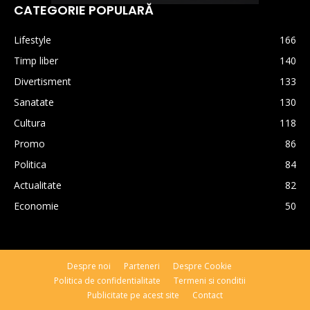
CATEGORIE POPULARĂ
Lifestyle
166
Timp liber
140
Divertisment
133
Sanatate
130
Cultura
118
Promo
86
Politica
84
Actualitate
82
Economie
50
Despre noi
Parteneri
Despre Cookie
Politica de confidentialitate
Termeni si conditii
Publicitate pe acest site
Contact