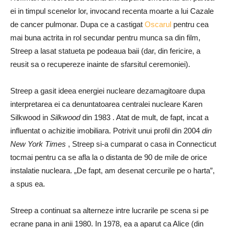
ei in timpul scenelor lor, invocand recenta moarte a lui Cazale
de cancer pulmonar. Dupa ce a castigat
Oscarul
pentru cea
mai buna actrita in rol secundar pentru munca sa din film,
Streep a lasat statueta pe podeaua baii (dar, din fericire, a
reusit sa o recupereze inainte de sfarsitul ceremoniei).
Streep a gasit ideea energiei nucleare dezamagitoare dupa
interpretarea ei ca denuntatoarea centralei nucleare Karen
Silkwood in
Silkwood
din 1983 . Atat de mult, de fapt, incat a
influentat o achizitie imobiliara. Potrivit unui profil din 2004
din
New York Times
, Streep si-a cumparat o casa in Connecticut
tocmai pentru ca se afla la o distanta de 90 de mile de orice
instalatie nucleara. „De fapt, am desenat cercurile pe o harta”,
a spus ea.
Streep a continuat sa alterneze intre lucrarile pe scena si pe
ecrane pana in anii 1980. In 1978, ea a aparut ca Alice (din