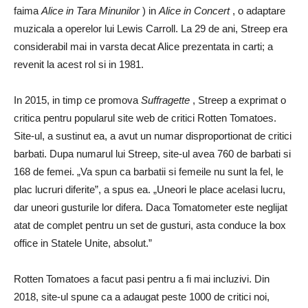
faima
Alice in Tara Minunilor
) in
Alice in Concert
, o adaptare
muzicala a operelor lui Lewis Carroll. La 29 de ani, Streep era
considerabil mai in varsta decat Alice prezentata in carti; a
revenit la acest rol si in 1981.
In 2015, in timp ce promova
Suffragette
, Streep a exprimat o
critica pentru popularul site web de critici Rotten Tomatoes.
Site-ul, a sustinut ea, a avut un numar disproportionat de critici
barbati. Dupa numarul lui Streep, site-ul avea 760 de barbati si
168 de femei. „Va spun ca barbatii si femeile nu sunt la fel, le
plac lucruri diferite”, a spus ea. „Uneori le place acelasi lucru,
dar uneori gusturile lor difera. Daca Tomatometer este neglijat
atat de complet pentru un set de gusturi, asta conduce la box
office in Statele Unite, absolut.”
Rotten Tomatoes a facut pasi pentru a fi mai incluzivi. Din
2018, site-ul spune ca a adaugat peste 1000 de critici noi,