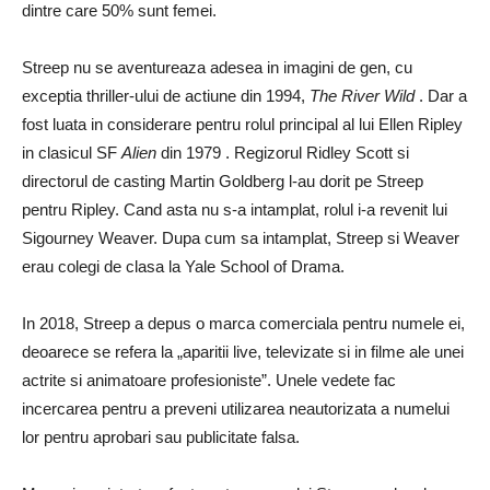
dintre care 50% sunt femei.
Streep nu se aventureaza adesea in imagini de gen, cu
exceptia thriller-ului de actiune din 1994,
The River Wild
. Dar a
fost luata in considerare pentru rolul principal al lui Ellen Ripley
in clasicul SF
Alien
din 1979 . Regizorul Ridley Scott si
directorul de casting Martin Goldberg l-au dorit pe Streep
pentru Ripley. Cand asta nu s-a intamplat, rolul i-a revenit lui
Sigourney Weaver. Dupa cum sa intamplat, Streep si Weaver
erau colegi de clasa la Yale School of Drama.
In 2018, Streep a depus o marca comerciala pentru numele ei,
deoarece se refera la „aparitii live, televizate si in filme ale unei
actrite si animatoare profesioniste”. Unele vedete fac
incercarea pentru a preveni utilizarea neautorizata a numelui
lor pentru aprobari sau publicitate falsa.