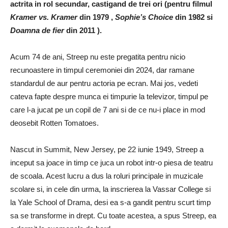
actrita in rol secundar, castigand de trei ori (pentru filmul
Kramer vs. Kramer
din 1979 ,
Sophie’s Choice
din 1982 si
Doamna de fier
din 2011 ).
Acum 74 de ani, Streep nu este pregatita pentru nicio
recunoastere in timpul ceremoniei din 2024, dar ramane
standardul de aur pentru actoria pe ecran. Mai jos, vedeti
cateva fapte despre munca ei timpurie la televizor, timpul pe
care l-a jucat pe un copil de 7 ani si de ce nu-i place in mod
deosebit Rotten Tomatoes.
Nascut in Summit, New Jersey, pe 22 iunie 1949, Streep a
inceput sa joace in timp ce juca un robot intr-o piesa de teatru
de scoala. Acest lucru a dus la roluri principale in muzicale
scolare si, in cele din urma, la inscrierea la Vassar College si
la Yale School of Drama, desi ea s-a gandit pentru scurt timp
sa se transforme in drept. Cu toate acestea, a spus Streep, ea