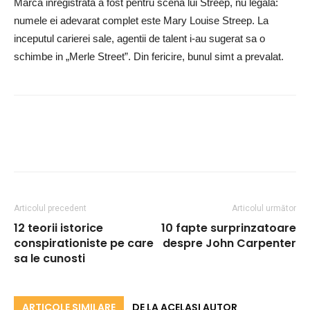
Marca inregistrata a fost pentru scena lui Streep, nu legala:
numele ei adevarat complet este Mary Louise Streep. La
inceputul carierei sale, agentii de talent i-au sugerat sa o
schimbe in „Merle Street”. Din fericire, bunul simt a prevalat.
Articolul precedent
Articolul următor
12 teorii istorice
10 fapte surprinzatoare
conspirationiste pe care
despre John Carpenter
sa le cunosti
ARTICOLE SIMILARE
DE LA ACELAȘI AUTOR