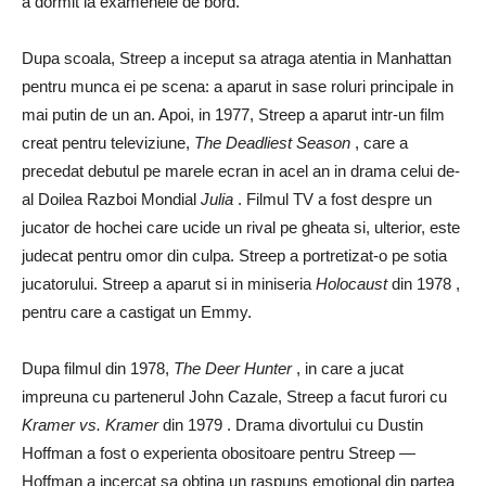
a dormit la examenele de bord.
Dupa scoala, Streep a inceput sa atraga atentia in Manhattan
pentru munca ei pe scena: a aparut in sase roluri principale in
mai putin de un an. Apoi, in 1977, Streep a aparut intr-un film
creat pentru televiziune,
The Deadliest Season
, care a
precedat debutul pe marele ecran in acel an in drama celui de-
al Doilea Razboi Mondial
Julia
. Filmul TV a fost despre un
jucator de hochei care ucide un rival pe gheata si, ulterior, este
judecat pentru omor din culpa. Streep a portretizat-o pe sotia
jucatorului. Streep a aparut si in miniseria
Holocaust
din 1978 ,
pentru care a castigat un Emmy.
Dupa filmul din 1978,
The Deer Hunter
, in care a jucat
impreuna cu partenerul John Cazale, Streep a facut furori cu
Kramer vs. Kramer
din 1979 . Drama divortului cu Dustin
Hoffman a fost o experienta obositoare pentru Streep —
Hoffman a incercat sa obtina un raspuns emotional din partea