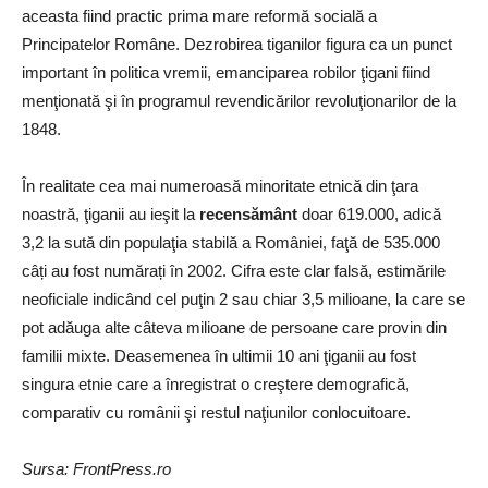
aceasta fiind practic prima mare reformă socială a
Principatelor Române. Dezrobirea tiganilor figura ca un punct
important în politica vremii, emanciparea robilor ţigani fiind
menţionată şi în programul revendicărilor revoluţionarilor de la
1848.
În realitate cea mai numeroasă minoritate etnică din ţara
noastră, ţiganii au ieşit la
recensământ
doar 619.000, adică
3,2 la sută din populaţia stabilă a României, faţă de 535.000
câți au fost numărați în 2002. Cifra este clar falsă, estimările
neoficiale indicând cel puţin 2 sau chiar 3,5 milioane, la care se
pot adăuga alte câteva milioane de persoane care provin din
familii mixte. Deasemenea în ultimii 10 ani ţiganii au fost
singura etnie care a înregistrat o creştere demografică,
comparativ cu românii şi restul naţiunilor conlocuitoare.
Sursa: FrontPress.ro