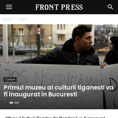
Front
Press
Acasă
Cultura
Cultura
Primul muzeu al culturii tiganesti va
fi inaugurat in Bucuresti
499