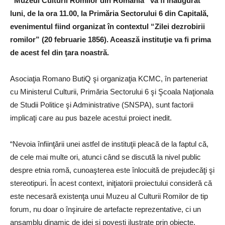
“Muzeul Culturii Romilor din România” va fi inaugurat
luni, de la ora 11.00, la Primăria Sectorului 6 din Capitală,
evenimentul fiind organizat în contextul “Zilei dezrobirii
romilor” (20 februarie 1856). Aceasză instituţie va fi prima
de acest fel din ţara noastră.
Asociaţia Romano ButiQ şi organizaţia KCMC, în parteneriat
cu Ministerul Culturii, Primăria Sectorului 6 şi Şcoala Naţionala
de Studii Politice şi Administrative (SNSPA), sunt factorii
implicaţi care au pus bazele acestui proiect inedit.
“Nevoia înfiinţării unei astfel de instituţii pleacă de la faptul că,
de cele mai multe ori, atunci când se discută la nivel public
despre etnia romă, cunoaşterea este înlocuită de prejudecăţi şi
stereotipuri. În acest context, iniţiatorii proiectului consideră că
este necesară existenţa unui Muzeu al Culturii Romilor de tip
forum, nu doar o înşiruire de artefacte reprezentative, ci un
ansamblu dinamic de idei şi poveşti ilustrate prin obiecte,