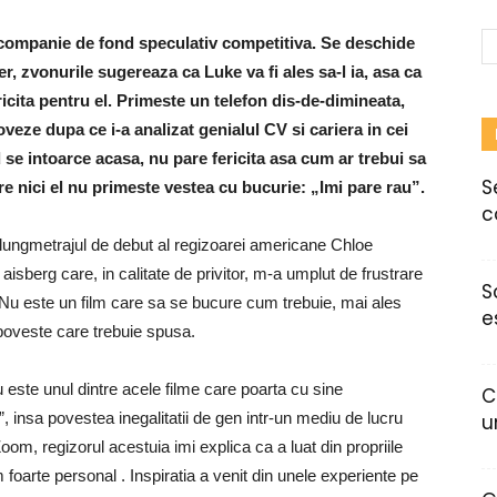
si companie de fond speculativ competitiva. Se deschide
 zvonurile sugereaza ca Luke va fi ales sa-l ia, asa ca
cita pentru el. Primeste un telefon dis-de-dimineata,
veze dupa ce i-a analizat genialul CV si cariera in cei
 se intoarce acasa, nu pare fericita asa cum ar trebui sa
S
are nici el nu primeste vestea cu bucurie: „Imi pare rau”.
c
, lungmetrajul de debut al regizoarei americane Chloe
 aisberg care, in calitate de privitor, m-a umplut de frustrare
S
Nu este un film care sa se bucure cum trebuie, mai ales
e
 poveste care trebuie spusa.
nu este unul dintre acele filme care poarta cu sine
C
 insa povestea inegalitatii de gen intr-un mediu de lucru
u
oom, regizorul acestuia imi explica ca a luat din propriile
 foarte personal . Inspiratia a venit din unele experiente pe