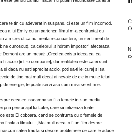
I
ma este pentru ca nici macar nu putem recunoaste ca asta
C
e care te tin cu adevarat in suspans, ci este un film incomod.
O
m cea a lui Emily cu un partener, filmul m-a confruntat cu
au am crezut ca nu merita recunoastere, un sentiment de
e bine cunoscut). ca celebrul „sindrom impostor” afecteaza
N
loe Domont are un mesaj: „Cred ca exista ideea ca, ca
c
fii acolo [intr-o companie], dar realitatea este ca ei sunt
si daca nu esti apreciat acolo, poti sa-ti iei curaj si sa
voie de tine mai mult decat ai nevoie de ele in multe feluri
ip de energie, te poate servi asa cum mi-a servit mie.
spre ceea ce inseamna sa fii o femeie intr-un mediu
 prin personajul lui Luke, care sintetizeaza toate
a ce este El coboara. cand se confrunta cu o femeie de
 finala a filmului : „Mai mult decat a fi un film despre
masculinitatea fragila si despre problemele pe care le aduce