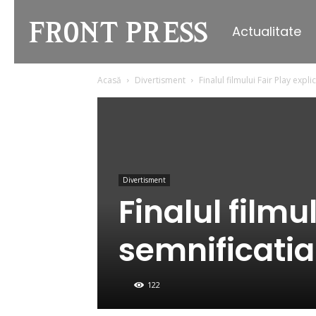
Actualitate
Front
Acasă
Divertisment
Finalul filmului Fair Play explic
Press
Divertisment
Finalul filmul
semnificatia 
122