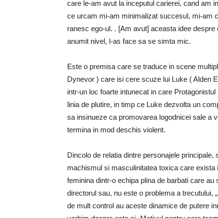
care le-am avut la inceputul carierei, cand am 
ce urcam mi-am minimalizat succesul, mi-am cer
ranesc ego-ul. . [Am avut] aceasta idee despre 
anumit nivel, l-as face sa se simta mic.
Este o premisa care se traduce in scene multipl
Dynevor ) care isi cere scuze lui Luke ( Alden 
intr-un loc foarte intunecat in care Protagonistul
linia de plutire, in timp ce Luke dezvolta un co
sa insinueze ca promovarea logodnicei sale a ve
termina in mod deschis violent.
Dincolo de relatia dintre personajele principale, 
machismul si masculinitatea toxica care exista 
feminina dintr-o echipa plina de barbati care au s
directorul sau, nu este o problema a trecutului
de mult control au aceste dinamice de putere in