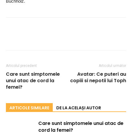
Buchholz.
Articolul precedent
Articolul următor
Care sunt simptomele
Avatar: Ce puteri au
unui atac de cord la
copiii si nepotii lui Toph
femei?
ARTICOLE SIMILARE
DE LA ACELAȘI AUTOR
Care sunt simptomele unui atac de
cord la femei?