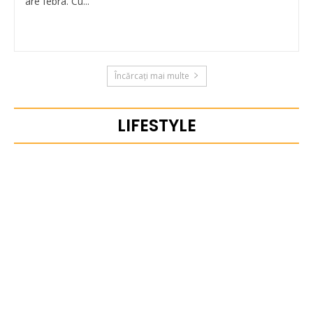
are febra. Cu...
Încărcați mai multe
LIFESTYLE