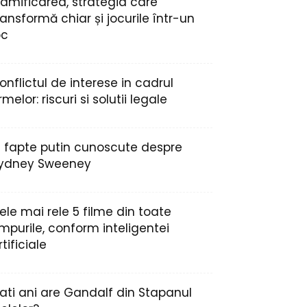
amificarea, strategia care
ransformă chiar și jocurile într-un
oc
onflictul de interese in cadrul
irmelor: riscuri si solutii legale
2 fapte putin cunoscute despre
ydney Sweeney
ele mai rele 5 filme din toate
impurile, conform inteligentei
rtificiale
ati ani are Gandalf din Stapanul