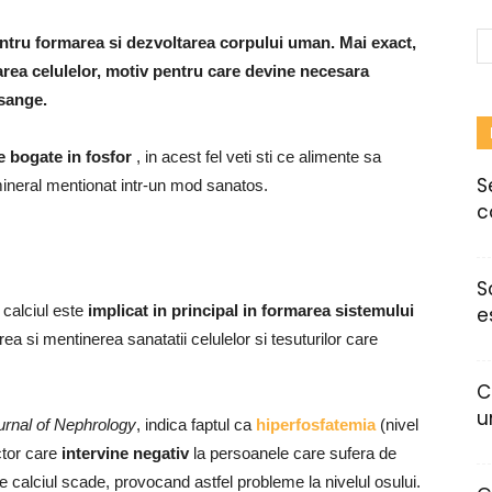
ntru formarea si dezvoltarea corpului uman.
Mai exact,
area celulelor, motiv pentru care devine necesara
 sange.
e bogate in fosfor
, in acest fel veti sti ce alimente sa
S
mineral mentionat intr-un mod sanatos.
c
S
 calciul este
implicat in principal in formarea sistemului
e
a si mentinerea sanatatii celulelor si tesuturilor care
C
u
rnal of Nephrology
, indica faptul ca
hiperfosfatemia
(nivel
actor care
intervine negativ
la persoanele care sufera de
ce calciul scade, provocand astfel probleme la nivelul osului.