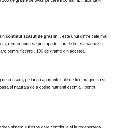
e 100 de grame de ovaz pe care il consumi. , facandu-l
i un
continut scazut de grasimi
, este unul dintre cele mai
ta ta, remarcandu-se prin aportul sau de fier si magneziu,
 are pentru fiecare .
100 de grame din acestea.
g
de consum, pe langa aporturile sale de fier, magneziu si
asa si naturala de a obtine nutrienti esentiali, pentru
arirea sistemului osos care contribuie si la regenerarea