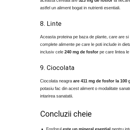
aceasta cereala are
523 mg de fosfor
la fiecar
astfel un aliment bogat in nutrienti esentiali.
8. Linte
Aceasta proteina pe baza de plante, care are s
complete alimente pe care le poti include in die
inclusiv cele
240 mg de fosfor
pe care lintea le
9. Ciocolata
Ciocolata neagra
are 411 mg de fosfor la 100 
potasiu fac din acest aliment o modalitate sanato
intarirea sanatatii.
Concluzii cheie
Fosforul
este un mineral esential
pentru int