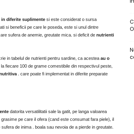
I
 in diferite suplimente
si este considerat o sursa
C
tati si beneficii pe care le poseda, este si unul dintre
O
are sufera de anemie, greutate mica. si deficit de
nutrienti
N
c
crie in tabelul de nutrienti pentru sardine, ca acestea
au o
la fiecare 100 de grame comestibile din respectivul peste,
nutritiva
. care poate fi implementat in diferite preparate
ente
datorita versatilitatii sale la gatit, pe langa valoarea
 grasime pe care il ofera (cand este consumat fara piele), il
 sufera de inima .
boala sau nevoia de a pierde in greutate.