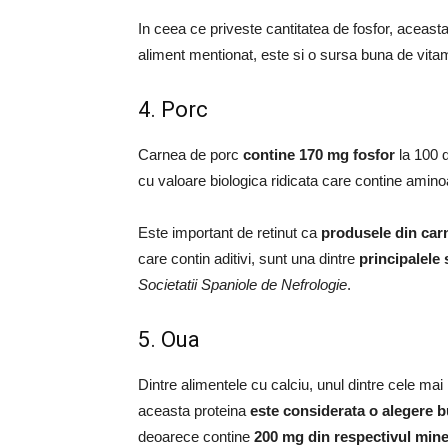
In ceea ce priveste cantitatea de fosfor, aceast
aliment mentionat, este si o sursa buna de vita
4. Porc
Carnea de porc
contine 170 mg fosfor
la 100 d
cu valoare biologica ridicata care contine aminoac
Este important de retinut ca
produsele din car
care contin aditivi, sunt una dintre
principalele 
Societatii Spaniole de Nefrologie
.
5. Oua
Dintre alimentele cu calciu, unul dintre cele mai
aceasta proteina
este considerata o alegere 
deoarece contine
200 mg din respectivul mine