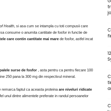
G
t
j
 of Health
, si asa cum se intampla cu toti compusii care
C
 sa consume o anumita cantitate de fosfor in functie de
f
tele care contin cantitate mai mare
de fosfor, astfel incat
1
S
palele surse de fosfor
, asta pentru ca pentru fiecare 100
C
ne 250 pana la 300 mg din respectivul mineral.
t
a
se remarca faptul ca aceasta proteina
are niveluri ridicate
tfel unul dintre alimentele preferate in randul persoanelor
C