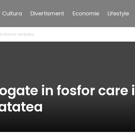
Cultura
Divertisment
Economie
Lifestyle
ti intaresc sanatatea
gate in fosfor care i
natatea