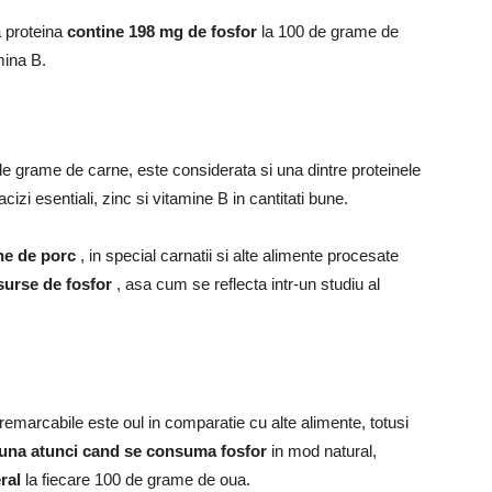
a proteina
contine 198 mg de fosfor
la 100 de grame de
mina B.
e grame de carne, este considerata si una dintre proteinele
izi esentiali, zinc si vitamine B in cantitati bune.
ne de porc
, in special carnatii si alte alimente procesate
surse de fosfor
, asa cum se reflecta intr-un studiu al
 remarcabile este oul in comparatie cu alte alimente, totusi
buna atunci cand se consuma fosfor
in mod natural,
ral
la fiecare 100 de grame de oua.