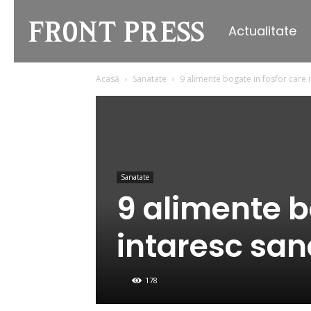
Actualitate
Front
Acasă
Sanatate
9 alimente bogate in fosfor care i
Press
Sanatate
9 alimente bo
intaresc sa
178