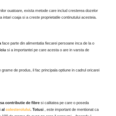
nilor ouatoare, exista metode care includ cresterea dozelor
u a intari coaja si a creste proprietatile continutului acesteia.
a
face parte din alimentatia fiecarei persoane inca de la o
lciu
si a importantei pe care acesta o are in varsta de
 grame de produs, il fac principala optiune in cadrul oricarei
sa contributie de fibre
si calitatea pe care o poseda
i al
colesterolului
. Totusi
, este important de mentionat ca